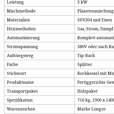
Leistung
3 kW
Mischmethode
Planetenmischung
Materialien
SUS304 und Eisen
Heizmethoden
Gas, Strom, Dampf
Automatisierung
Komplett automati
Stromspannung
380V oder nach K
Aufstiegsweg
Tip-Back
Farbe
Splitter
Stichwort
Kochkessel mit Mi
Produktname
Fertiggerichte G
Transportpaket
Holzpaket
Spezifikation
750 kg, 1900 x 14
Warenzeichen
Marke Longze