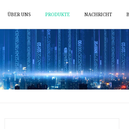
ÜBER UNS
PRODUKTE
NACHRICHT
Gitter
Schachtabdeckung
Ventile aus Gusseisen
Mechanische Teile
Gusseisenkocher
Kommunale Castings
Gusseiserner Kamin
Schalungszubehör
Rohrverbindungsstücke aus
duktilem Gusseisen