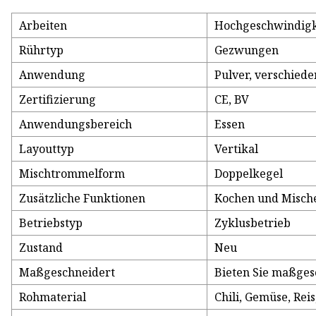
Arbeiten
Hochgeschwindigk
Rührtyp
Gezwungen
Anwendung
Pulver, verschied
Zertifizierung
CE, BV
Anwendungsbereich
Essen
Layouttyp
Vertikal
Mischtrommelform
Doppelkegel
Zusätzliche Funktionen
Kochen und Misch
Betriebstyp
Zyklusbetrieb
Zustand
Neu
Maßgeschneidert
Bieten Sie maßges
Rohmaterial
Chili, Gemüse, Rei