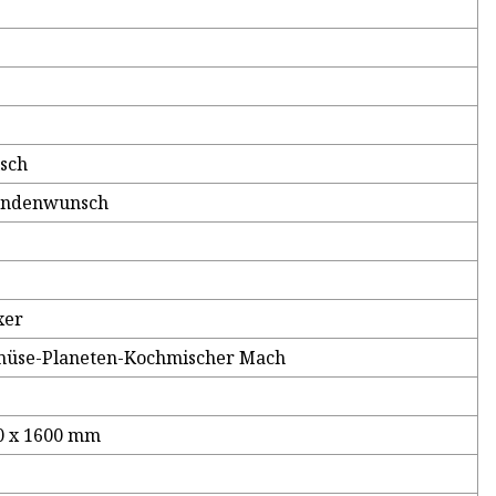
sch
undenwunsch
xer
emüse-Planeten-Kochmischer Mach
00 x 1600 mm