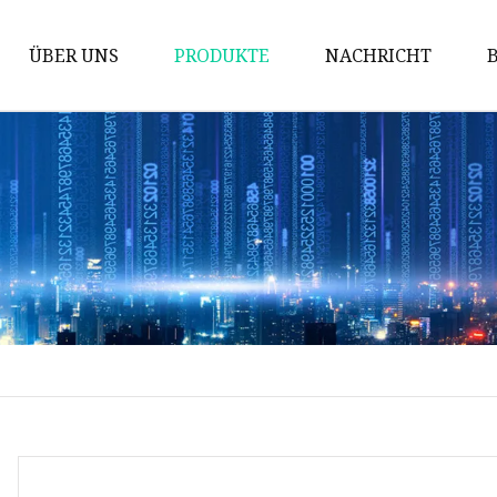
ÜBER UNS
PRODUKTE
NACHRICHT
Gitter
Schachtabdeckung
Ventile aus Gusseisen
Mechanische Teile
Gusseisenkocher
Kommunale Castings
Gusseiserner Kamin
Schalungszubehör
Rohrverbindungsstücke aus
duktilem Gusseisen