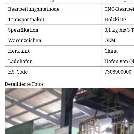
Bearbeitungsmethode
CNC-Bearbei
Transportpaket
Holzkiste
Spezifikation
0,1 kg bis 3
Warenzeichen
OEM
Herkunft
China
Ladehafen
Hafen von Q
HS-Code
7308900000
Detaillierte Fotos