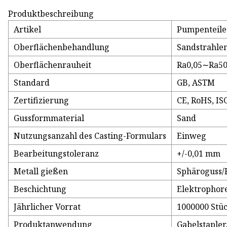
Produktbeschreibung
Artikel
Pumpenteile
Oberflächenbehandlung
Sandstrahlen
Oberflächenrauheit
Ra0,05∼Ra50
Standard
GB, ASTM
Zertifizierung
CE, RoHS, IS
Gussformmaterial
Sand
Nutzungsanzahl des Casting-Formulars
Einweg
Bearbeitungstoleranz
+/-0,01 mm
Metall gießen
Sphäroguss/K
Beschichtung
Elektrophore
Jährlicher Vorrat
1000000 Stü
Produktanwendung
Gabelstapler