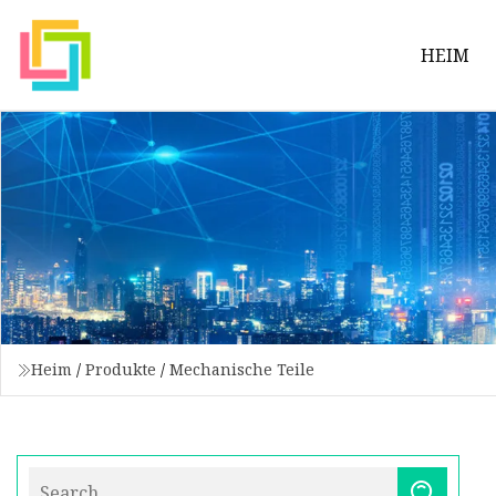
HEIM
Heim
/
Produkte
/
Mechanische Teile