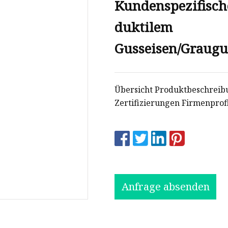
Kundenspezifisch
duktilem
Gusseisen/Graugu
Übersicht Produktbeschreibu
Zertifizierungen Firmenprofi
Anfrage absenden