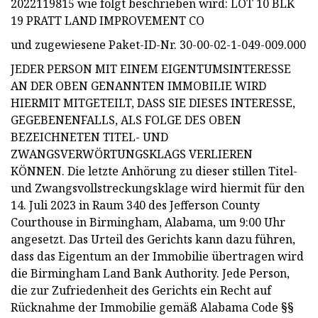
2022119815 wie folgt beschrieben wird: LOT 10 BLK
19 PRATT LAND IMPROVEMENT CO
und zugewiesene Paket-ID-Nr. 30-00-02-1-049-009.000
JEDER PERSON MIT EINEM EIGENTUMSINTERESSE
AN DER OBEN GENANNTEN IMMOBILIE WIRD
HIERMIT MITGETEILT, DASS SIE DIESES INTERESSE,
GEGEBENENFALLS, ALS FOLGE DES OBEN
BEZEICHNETEN TITEL- UND
ZWANGSVERWÖRTUNGSKLAGS VERLIEREN
KÖNNEN. Die letzte Anhörung zu dieser stillen Titel-
und Zwangsvollstreckungsklage wird hiermit für den
14. Juli 2023 in Raum 340 des Jefferson County
Courthouse in Birmingham, Alabama, um 9:00 Uhr
angesetzt. Das Urteil des Gerichts kann dazu führen,
dass das Eigentum an der Immobilie übertragen wird
die Birmingham Land Bank Authority. Jede Person,
die zur Zufriedenheit des Gerichts ein Recht auf
Rücknahme der Immobilie gemäß Alabama Code §§