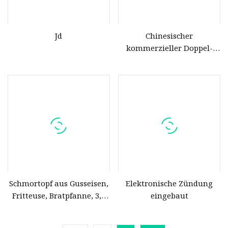
Jd
Chinesischer
kommerzieller Doppel-
Gas-Tischkocher aus
Gusseisen mit
automatischer Zündung
Schmortopf aus Gusseisen,
Elektronische Zündung
Fritteuse, Bratpfanne, 3,2
eingebaut
Qrt, Kombikocher