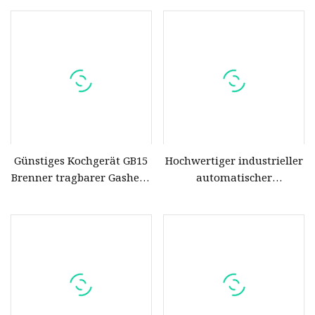
Günstiges Kochgerät GB15
Hochwertiger industrieller
Brenner tragbarer Gasherd
automatischer
aus Gusseisen
Gusseisentopf-
Gemüsekocher mit Mixer