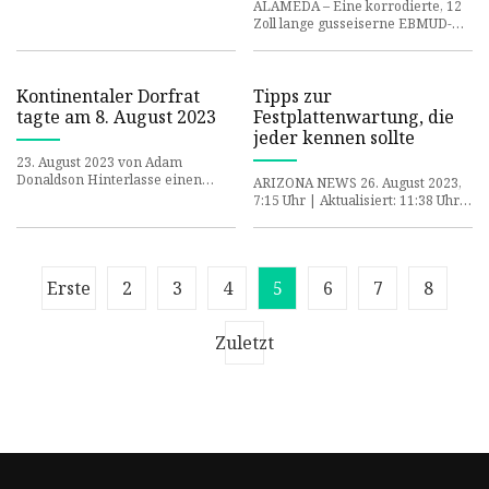
verursacht Schäden
ALAMEDA – Eine korrodierte, 12
Darlehensempfänger gewährt
Zoll lange gusseiserne EBMUD-
Empfänger im La
Wasserleitung brach am 2. August
gegen 16:30 Uhr auf und ver
Kontinentaler Dorfrat
Tipps zur
tagte am 8. August 2023
Festplattenwartung, die
jeder kennen sollte
23. August 2023 von Adam
Donaldson Hinterlasse einen
ARIZONA NEWS 26. August 2023,
Kommentar Der Continental
7:15 Uhr | Aktualisiert: 11:38 Uhr
Village Council traf sich am 8.
(Foto von Kirk McKoy/Los Angeles
August 2
Times über Getty Ima
Erste
2
3
4
5
6
7
8
Zuletzt