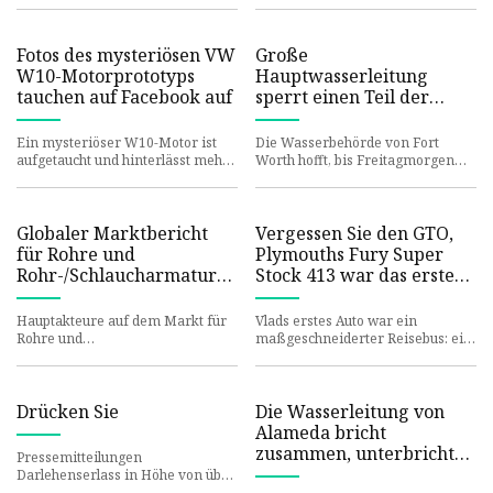
Maschinenbauingenieur, das
Fotos des mysteriösen VW
Große
W10-Motorprototyps
Hauptwasserleitung
tauchen auf Facebook auf
sperrt einen Teil der
Lancaster Avenue in der
Innenstadt von Fort
Ein mysteriöser W10-Motor ist
Die Wasserbehörde von Fort
Worth
aufgetaucht und hinterlässt mehr
Worth hofft, bis Freitagmorgen
Fragen als Antworten.
einen großen
_JamesGilboy jamesgilboy Lassen
Wasserleitungsbruch in der
S
Innenstadt von Fort W
Globaler Marktbericht
Vergessen Sie den GTO,
für Rohre und
Plymouths Fury Super
Rohr-/Schlaucharmaturen
Stock 413 war das erste
2023
Muscle Car der sechziger
Jahre
Hauptakteure auf dem Markt für
Vlads erstes Auto war ein
Rohre und
maßgeschneiderter Reisebus: ein
Rohr-/Schlaucharmaturen sind
Exot, den er im Alter von fünf
Advanced Drainage Systems Inc.,
Jahren aus Holz, Pappe und ein
Aliaxis Group, Ama
Drücken Sie
Die Wasserleitung von
Alameda bricht
zusammen, unterbricht
Pressemitteilungen
den Betrieb und
Darlehenserlass in Höhe von über
53 Millionen US-Dollar an