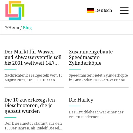
Deutsch
Heim
/
Blog
Der Markt für Wasser-
Zusammengebaute
und Abwasserventile soll
Speedmaster-
bis 2031 weltweit 14,7
Zylinderköpfe
Milliarden US-Dollar
erreichen, bei einer
Nachrichten bereitgestellt vom 16.
Speedmaster bietet Zylinderköpfe
jährlichen
August 2023, 10:11 ET Diesen
in Guss- oder CNC-Port-Versionen
Wachstumsrate von 4,5
Artikel teilen Der globale Markt
an. Die Aluminiumköpfe sind aus
für Wasser- und Abwasse
wärmebehandeltem T6-
%: Allied Market
Research
Die 10 zuverlässigsten
Die Harley
Dieselmotoren, die je
gebaut wurden
Der Knucklehead war einer der
ersten modernen
Motorradmotoren, die jemals
Der Dieselmotor stammt aus den
hergestellt wurden, und bildete die
1890er Jahren, als Rudolf Diesel,
Grundlage
ein deutscher Erfinder und