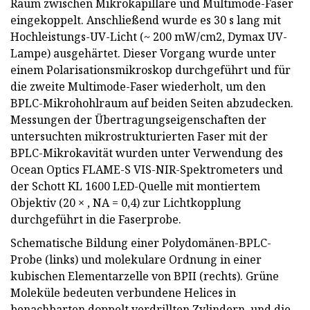
Raum zwischen Mikrokapillare und Multimode-Faser
eingekoppelt. Anschließend wurde es 30 s lang mit
Hochleistungs-UV-Licht (~ 200 mW/cm2, Dymax UV-
Lampe) ausgehärtet. Dieser Vorgang wurde unter
einem Polarisationsmikroskop durchgeführt und für
die zweite Multimode-Faser wiederholt, um den
BPLC-Mikrohohlraum auf beiden Seiten abzudecken.
Messungen der Übertragungseigenschaften der
untersuchten mikrostrukturierten Faser mit der
BPLC-Mikrokavität wurden unter Verwendung des
Ocean Optics FLAME-S VIS-NIR-Spektrometers und
der Schott KL 1600 LED-Quelle mit montiertem
Objektiv (20 × , NA = 0,4) zur Lichtkopplung
durchgeführt in die Faserprobe.
Schematische Bildung einer Polydomänen-BPLC-
Probe (links) und molekulare Ordnung in einer
kubischen Elementarzelle von BPII (rechts). Grüne
Moleküle bedeuten verbundene Helices in
benachbarten doppelt verdrillten Zylindern, und die