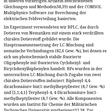
in unseren vorherigen Artikeln beschriebenen
Gleichungen und Methoden38,39) und der COMSOL
Multiphysics-Software zur Berechnung der
elektrischen Feldverteilung basierten.
Im Experiment verwendeten wir BPLC, das durch
Dotieren von Nematiken mit einem stark verdrillten
chiralen Dotierstoff gebildet wurde. Die
Hauptzusammensetzung der LC-Mischung sind
nematische Verbindungen (82,6 Gew.-%), bei denen es
sich um photochemisch stabile fluorierte
Oligophenyle mit fluorierten Cyclohexyl- und
Bicyclohexylbiphenylen handelt. BPs wurden in der
untersuchten LC-Mischung durch Zugabe von zwei
chiralen Dotierstoffen induziert: Biphenyl-4,4-
dicarbonsäure-bis(1-methylheptyl)ester (8,7 Gew.-%)
und [1,1;4,1]-Terphenyl-4, 4-Dicarbonsäure-bis(1-
methylheptyl)ester (8,7 Gew.-%). Alle Komponenten
wurden am Institut für Chemie der Militärischen
Technischen Universität synthetisiert37,38. Zur