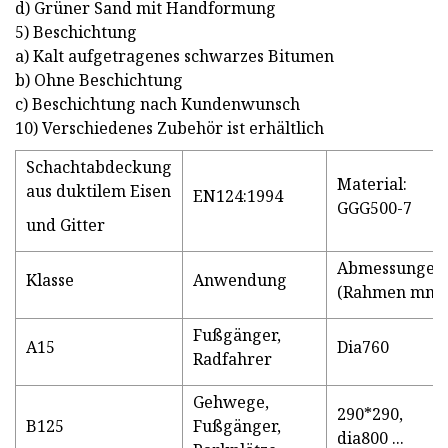
d) Grüner Sand mit Handformung
5) Beschichtung
a) Kalt aufgetragenes schwarzes Bitumen
b) Ohne Beschichtung
c) Beschichtung nach Kundenwunsch
10) Verschiedenes Zubehör ist erhältlich
Schachtabdeckung
Material:
aus duktilem Eisen
EN124:1994
GGG500-7
und Gitter
Abmessungen
Klasse
Anwendung
(Rahmen mm)
Fußgänger,
A15
Dia760
Radfahrer
Gehwege,
290*290,
B125
Fußgänger,
dia800 ...