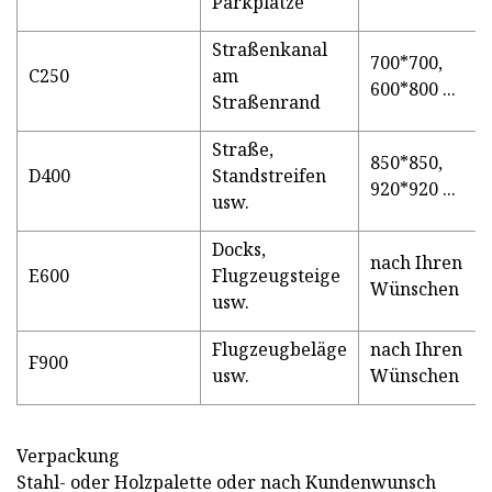
Parkplätze
Straßenkanal
700*700,
C250
am
600*800 ...
Straßenrand
Straße,
850*850,
D400
Standstreifen
920*920 ...
usw.
Docks,
nach Ihren
E600
Flugzeugsteige
Wünschen
usw.
Flugzeugbeläge
nach Ihren
F900
usw.
Wünschen
Verpackung
Stahl- oder Holzpalette oder nach Kundenwunsch