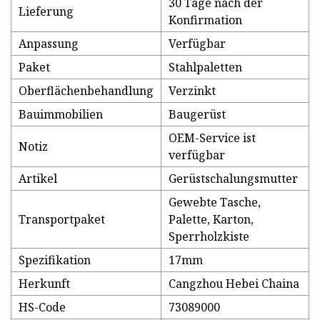
30 Tage nach der
Lieferung
Konfirmation
Anpassung
Verfügbar
Paket
Stahlpaletten
Oberflächenbehandlung
Verzinkt
Bauimmobilien
Baugerüst
OEM-Service ist
Notiz
verfügbar
Artikel
Gerüstschalungsmutter
Gewebte Tasche,
Transportpaket
Palette, Karton,
Sperrholzkiste
Spezifikation
17mm
Herkunft
Cangzhou Hebei Chaina
HS-Code
73089000