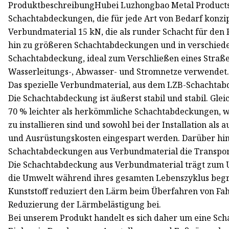
ProduktbeschreibungHubei Luzhongbao Metal Products C
Schachtabdeckungen, die für jede Art von Bedarf konzi
Verbundmaterial 15 kN, die als runder Schacht für den 
hin zu größeren Schachtabdeckungen und in verschieden
Schachtabdeckung, ideal zum Verschließen eines Straß
Wasserleitungs-, Abwasser- und Stromnetze verwendet
Das spezielle Verbundmaterial, aus dem LZB-Schachtabd
Die Schachtabdeckung ist äußerst stabil und stabil. Gle
70 % leichter als herkömmliche Schachtabdeckungen, w
zu installieren sind und sowohl bei der Installation als
und Ausrüstungskosten eingespart werden. Darüber hi
Schachtabdeckungen aus Verbundmaterial die Transport
Die Schachtabdeckung aus Verbundmaterial trägt zum Um
die Umwelt während ihres gesamten Lebenszyklus begrenz
Kunststoff reduziert den Lärm beim Überfahren von Fa
Reduzierung der Lärmbelästigung bei.
Bei unserem Produkt handelt es sich daher um eine Scha