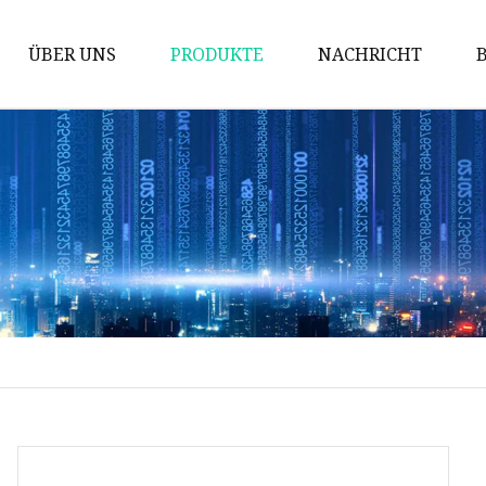
ÜBER UNS
PRODUKTE
NACHRICHT
Gitter
Schachtabdeckung
Ventile aus Gusseisen
Mechanische Teile
Gusseisenkocher
Kommunale Castings
Gusseiserner Kamin
Schalungszubehör
Rohrverbindungsstücke aus
duktilem Gusseisen