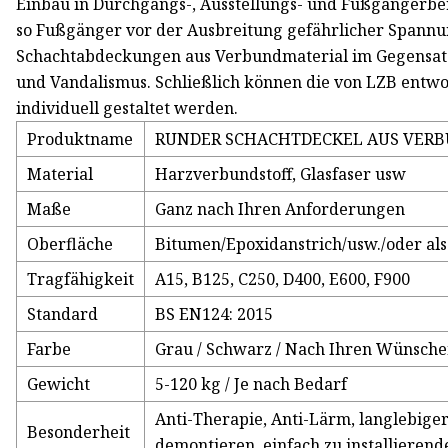
Einbau in Durchgangs-, Ausstellungs- und Fußgängerbere
so Fußgänger vor der Ausbreitung gefährlicher Spannu
Schachtabdeckungen aus Verbundmaterial im Gegensat
und Vandalismus. Schließlich können die von LZB entwo
individuell gestaltet werden.
Produktname
RUNDER SCHACHTDECKEL AUS VER
Material
Harzverbundstoff, Glasfaser usw
Maße
Ganz nach Ihren Anforderungen
Oberfläche
Bitumen/Epoxidanstrich/usw./oder als
Tragfähigkeit
A15, B125, C250, D400, E600, F900
Standard
BS EN124: 2015
Farbe
Grau / Schwarz / Nach Ihren Wünsch
Gewicht
5-120 kg / Je nach Bedarf
Anti-Therapie, Anti-Lärm, langlebiger
Besonderheit
demontieren, einfach zu installieren