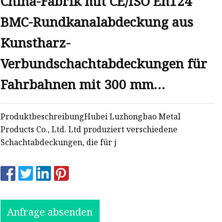
China-Fabrik mit CE/ISO En124
BMC-Rundkanalabdeckung aus
Kunstharz-
Verbundschachtabdeckungen für
Fahrbahnen mit 300 mm
Durchmesser
ProduktbeschreibungHubei Luzhongbao Metal
Products Co., Ltd. Ltd produziert verschiedene
Schachtabdeckungen, die für j
Anfrage absenden