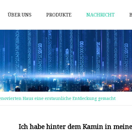
ÜBER UNS
PRODUKTE
NACHRICHT
Gitter
Schachtabdeckung
Ventile aus Gusseisen
Mechanische Teile
Gusseisenkocher
Kommunale Castings
enovierten Haus eine erstaunliche Entdeckung gemacht
Gusseiserner Kamin
Schalungszubehör
Rohrverbindungsstücke aus
Ich habe hinter dem Kamin in meine
duktilem Gusseisen