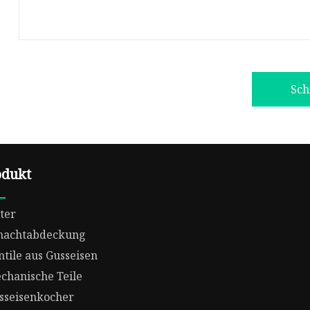
Sch
odukt
tter
hachtabdeckung
ntile aus Gusseisen
chanische Teile
sseisenkocher