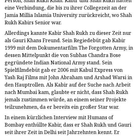
Person, Shah Rukh Khan. Kabir und Shah Rukh hatten
eine Verbindung, die bis zu ihrer Collegezeit an der
Jamia Millia Islamia University zurückreicht, wo Shah
Rukh Kabirs Senior war.
Allerdings kannte Kabir Shah Rukh zu dieser Zeit nur
als Gauri Khans Freund. Sein Regiedebüt gab Kabir
1999 mit dem Dokumentarfilm The Forgotten Army, in
dessen Mittelpunkt die von Subhas Chandra Bose
gegründete Indian National Army stand. Sein
Spielfilmdebüt gab er 2006 mit Kabul Express von
Yash Raj Films mit John Abraham und Arshad Warsi in
den Hauptrollen. Als Kabir auf der Suche nach Arbeit
nach Mumbai kam, glaubte er nicht, dass Shah Rukh
jemals zustimmen würde, an einem seiner Projekte
teilzunehmen, da er bereits ein großer Star war.
In einem kürzlichen Interview mit Humans of
Bombay enthüllte Kabir, dass er Shah Rukh und Gauri
seit ihrer Zeit in Delhi seit Jahrzehnten kennt. Er