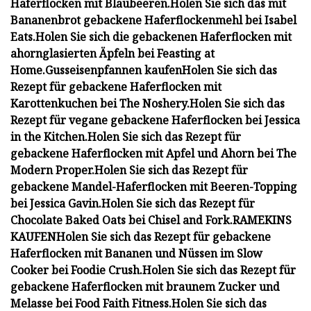
Haferflocken mit Blaubeeren.
Holen Sie sich das mit
Bananenbrot gebackene Haferflockenmehl bei Isabel
Eats.
Holen Sie sich die gebackenen Haferflocken mit
ahornglasierten Äpfeln bei Feasting at
Home.
Gusseisenpfannen kaufen
Holen Sie sich das
Rezept für gebackene Haferflocken mit
Karottenkuchen bei The Noshery.
Holen Sie sich das
Rezept für vegane gebackene Haferflocken bei Jessica
in the Kitchen.
Holen Sie sich das Rezept für
gebackene Haferflocken mit Apfel und Ahorn bei The
Modern Proper.
Holen Sie sich das Rezept für
gebackene Mandel-Haferflocken mit Beeren-Topping
bei Jessica Gavin.
Holen Sie sich das Rezept für
Chocolate Baked Oats bei Chisel and Fork.
RAMEKINS
KAUFEN
Holen Sie sich das Rezept für gebackene
Haferflocken mit Bananen und Nüssen im Slow
Cooker bei Foodie Crush.
Holen Sie sich das Rezept für
gebackene Haferflocken mit braunem Zucker und
Melasse bei Food Faith Fitness.
Holen Sie sich das