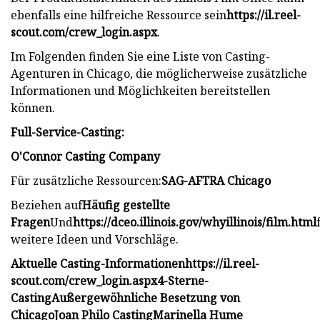
ebenfalls eine hilfreiche Ressource sein
https://il.reel-
scout.com/crew_login.aspx
.
Im Folgenden finden Sie eine Liste von Casting-
Agenturen in Chicago, die möglicherweise zusätzliche
Informationen und Möglichkeiten bereitstellen
können.
Full-Service-Casting:
O'Connor Casting Company
Für zusätzliche Ressourcen:
SAG-AFTRA Chicago
Beziehen auf
Häufig gestellte
Fragen
Und
https://dceo.illinois.gov/whyillinois/film.html
weitere Ideen und Vorschläge.
Aktuelle Casting-Informationen
https://il.reel-
scout.com/crew_login.aspx
4-Sterne-
Casting
Außergewöhnliche Besetzung von
Chicago
Joan Philo Casting
Marinella Hume